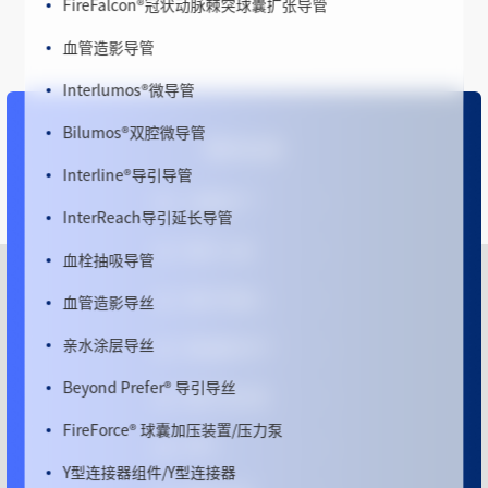
血管造影导管
Interlumos
®
微导管
Bilumos
®
双腔微导管
更多信息
Interline
®
导引导管
心脉医疗™
InterReach导引延长导管
微创
®
心通
血栓抽吸导管
血管造影导丝
微创
®
机器人
亲水涂层导丝
微创脑科学™
Beyond Prefer
®
导引导丝
微创
®
电生理
FireForce
®
球囊加压装置/压力泵
MPO
Y型连接器组件/Y型连接器