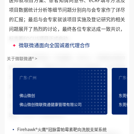
医师就项目方案、患者知情同意书、eCRF填写方法及
项目数据统计分析等细节问题分别向与会专家作了详尽
的汇报；最后与会专家就该项目实施及登记研究的相关
问题展开了热烈的讨论，最终各位专家达成一致共识，
标志着FOCUS项目正式启动。
微联微通面向全国诚邀代理合作
FOCUS研究是一个前瞻性、多中心、非随机对照的
关于微联微通
®
>
临床登记研究，该研究计划入选5000例患者，并对病例
进行术后30天、6、12、24、36个月的临床随访，每个
广东-广州
广东-珠
病例观察36个月。研究目的是评估Firebird2在“真实
Firebird2
®
火鸟™ 冠脉雷帕霉素洗脱钴基合金支架系统
佛山微创
东莞微
世界”中的临床疗效，主要终点是12个月的主要心脏不
FireKingFisher
®
火翠鸟
®
冠脉雷帕霉素洗脱支架系统
佛山微创微联微通健康管理有限公司
东莞微
良事件（MACE）。FOCUS是目前国内第一家采用网上
填表（eCRF）的临床研究。
Firebird Pro+
®
冠脉雷帕霉素洗脱钴基合金支架系统
Firehawk
®
火鹰
®
冠脉雷帕霉素靶向洗脱支架系统