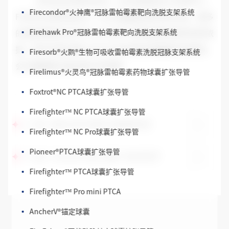
该项目的顺利启动，标志着微创公司继FIC、
Firecondor
®
火神鹰
®
冠脉雷帕霉素靶向洗脱支架系统
FIREMAN等项目后又一次大规模临床研究的开始，更多
Firehawk Pro
®
冠脉雷帕霉素靶向洗脱支架系统
的临床数据也会为Firebird2的产品性能提供更有利的依
Firesorb
®
火鹮
®
生物可吸收雷帕霉素洗脱冠脉支架系统
据，同时也预示着Firebird2支架将会造福更多的患者，
会为健康事业做出更大的贡献。
Firelimus
®
火灵鸟
®
冠脉雷帕霉素药物球囊扩张导管
Foxtrot
®
NC PTCA球囊扩张导管
Firefighter™ NC PTCA球囊扩张导管
上一篇：微创公司产品海外注册再获佳音
Firefighter™ NC Pro球囊扩张导管
Pioneer
®
PTCA球囊扩张导管
下一篇：Firebird2产品上市推广会在京召开
Firefighter™ PTCA球囊扩张导管
Firefighter™ Pro mini PTCA
AncherV
®
锚定球囊
FireFalcon
®
冠状动脉棘突球囊扩张导管