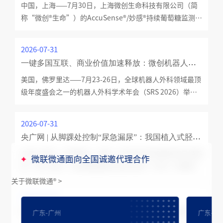
中国，上海——7月30日，上海微创生命科技有限公司（简
但当地腔
称“微创
®
生命”）的AccuSense
®
/妙感
®
持续葡萄糖监测系
统（CGMs）获国家药品监督管理局（NMPA）批准上市。
这是继5月“双向互联”智能胰岛素泵上市后，微创
®
生命
2026-07-31
完善数字化智能糖尿病管理生态的又一关键成果。
一键多国互联、商业价值加速释放：微创机器人重磅亮相SRS2026
美国，佛罗里达——7月23-26日，全球机器人外科领域最顶
级年度盛会之一的机器人外科学术年会（SRS 2026）举
行，汇聚来自70多个国家和地区的3600余名医疗专业人
士。 作为机器人外科创新的全球引领者，微创
®
机器人
2026-07-31
以“One-Click, One World, One MicroPort”为主题，携
央广网 | 从脚踝处控制“尿急漏尿”：我国植入式胫神经刺激技术取得新进展
Toumai
®
总想上厕所、突然尿急、尿频，甚至还没赶到厕所就已经漏
微联微通面向全国诚邀代理合作
尿、憋不住尿：这些都是膀胱过度活动症（OAB）的典型表
现。在脚踝处植入仅硬币大小的胫神经刺激器，是治疗这类
关于微联微通
®
>
问题的国际前沿术式。这项新技术对神经调控的精准性和设
2026-07-30
备长期运行的稳定性要求极高，目前全球仅有三款产品获美
微创再添2款“绿色通道”创新器械：直击冠脉急危重症和卒中救治难题！
广东-广州
广东-珠
国FDA批准上市。 近日，中国首个植入式胫神经刺激系