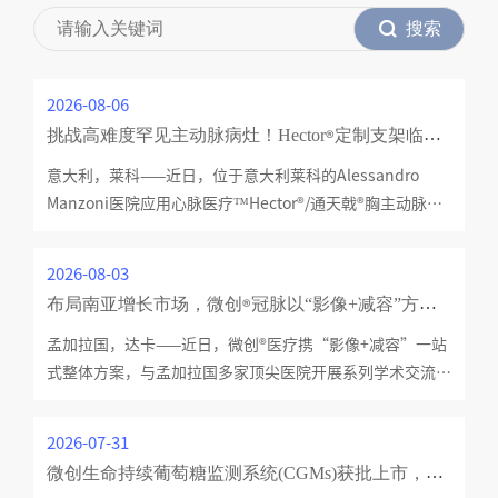
2026-08-06
挑战高难度罕见主动脉病灶！Hector
定制支架临床应用获意大利媒体聚焦
®
意大利，莱科——近日，位于意大利莱科的Alessandro
Manzoni医院应用心脉医疗™Hector
®
/通天戟
®
胸主动脉多
分支覆膜支架系统定制产品（简称“Hector
®
/通天戟
®
胸主
多分支支架（定制）”）成功治疗一例罕见且复杂的头臂干
2026-08-03
假性动脉瘤患者，此为该院首例全腔内主动脉弓修复手术。
布局南亚增长市场，微创
冠脉以“影像+减容”方案补齐当地诊疗短板
®
&nb
孟加拉国，达卡——近日，微创
®
医疗携“影像+减容”一站
式整体方案，与孟加拉国多家顶尖医院开展系列学术交流与
临床合作，并在产品临床引进与规范化应用方面达成共识，
加速冠脉创新产品在南亚市场的临床应用与商业布局。 以
2026-07-31
孟加拉国为代表的南亚地区，人口基数庞大，冠脉复杂病变
微创生命持续葡萄糖监测系统(CGMs)获批上市，智能糖尿病管理生态再升级
诊疗需求持续增长，是全球冠脉介入领域的重要增长市场。