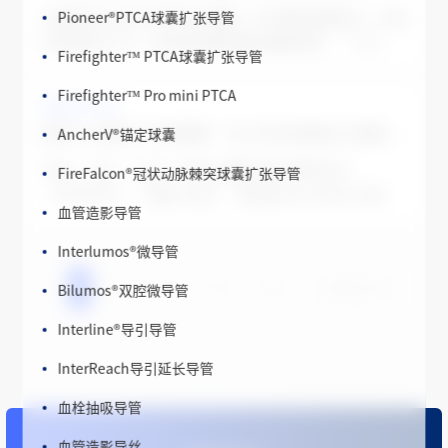
Pioneer
®
PTCA球囊扩张导管
生物医药产业关乎百姓生命健康、关乎国家战略安全，也是
培育新质生产力、推动高质量发展的重要支撑。“十五
Firefighter™ PTCA球囊扩张导管
五”规划纲要明确将生物医药产业列为战略性新兴产业。
Firefighter™ Pro mini PTCA
国家药监局最新公布的数据显示，今年上半年，我国批准上
2026-07-25
市38个创新药，其中有11个新靶点、新机制药物，全部为
AncherV
®
锚定球囊
微创
心通再扩全球版图：左心耳封堵器进入澳洲，远程监护系统欧/澳上市
®
国产创新药，有的是全球首创治疗药物；批准上市的创新医
FireFalcon
®
冠状动脉棘突球囊扩张导管
疗器械达42个，包括多个“全球首款&
中国，上海 ——近日，微创心通医疗科技有限公司
（02160.HK，“微创
®
心通”）研发的AnchorMan
®
/锚王
血管造影导管
™左心耳封堵器及其导引系统，在澳大利亚获批上市；同
时，公司新一代蓝牙远程监护系统SmartView Connect™
Interlumos
®
微导管
V15108在欧洲与澳大利亚获批上市。 欧洲与澳大利亚是
Bilumos
®
双腔微导管
2
3
4
5
6
7
8
246
247
1
...
全球重
Interline
®
导引导管
InterReach导引延长导管
血栓抽吸导管
血管造影导丝