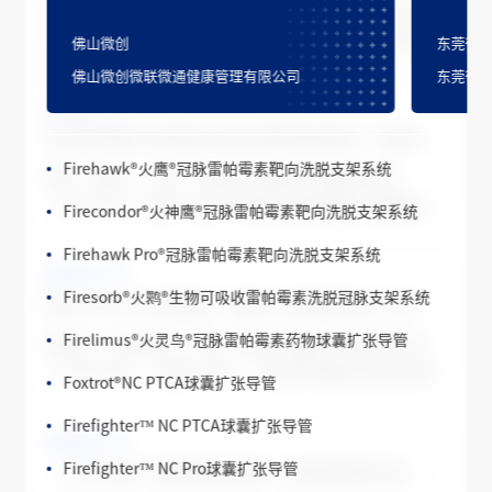
中国，上海——7月29日，微创
®
两款分别聚焦冠脉穿孔救治
统、微创
®
优通研发的Streamliner™
Firebird2
®
火鸟™ 冠脉雷帕霉素洗脱钴基合金支架系统
与颅内动脉粥样硬化性狭窄治疗的创新产品，同日通过国家
佛山微创
东莞微
药品监督管理局（NMPA）创新医疗器械特别审查，进
FireKingFisher
®
火翠鸟
®
冠脉雷帕霉素洗脱支架系统
佛山微创微联微通健康管理有限公司
东莞微
入“绿色通道”。 两款产品为微创
®
冠脉的FireShield™/
2026-07-27
Firebird Pro+
®
冠脉雷帕霉素洗脱钴基合金支架系统
火铠甲
®
冠脉覆膜支架系统和微创
®
神通的Artemis Dream
全球体积最小经静脉心脏起搏器落地南非，微创
心通拓
®
Firehawk
®
火鹰
®
冠脉雷帕霉素靶向洗脱支架系统
南非，德班 ——近日，由微创心通医疗科技有限公司
Firecondor
®
火神鹰
®
冠脉雷帕霉素靶向洗脱支架系统
（02160.HK，微创
®
心通）研发的全球体积最小经静脉心脏
起搏器——ENO心脏起搏器，在德班完成非洲首例左束支区
Firehawk Pro
®
冠脉雷帕霉素靶向洗脱支架系统
域起搏（LBBAP）商业化植入，手术圆满成功。 本次手术
2026-07-27
在德班顶尖心脏诊疗中心谢利海滩私立医院开展，由知名心
Firesorb
®
火鹮
®
生物可吸收雷帕霉素洗脱冠脉支架系统
前沿LBBAP 布局提速：微创
心通两款核心产品临床研究“双线告捷”
®
脏病专家Dr Mabika主导。此次临床应用是传导系
Firelimus
®
火灵鸟
®
冠脉雷帕霉素药物球囊扩张导管
西班牙，瓦伦西亚——近日，微创心通医疗科技有限公司
（02160.HK，“微创
®
心通”）在欧洲开展的左束支区域起
Foxtrot
®
NC PTCA球囊扩张导管
搏（LBBAP）领域的两项核心临床试验先后迎来里程碑。
Firefighter™ NC PTCA球囊扩张导管
其中，STARLIGHT研究在西班牙完成全球首批患者入组，
2026-07-27
POLARIS 研究也于欧洲完成全部入组。两项核心研究的阶
Firefighter™ NC Pro球囊扩张导管
《人民日报》报道微创
旋律：从临床需求出发，实现冠脉旋磨技术自主突破
®
段性达成，标志着微创
®
心通在LBBAP领域的临床循证体系