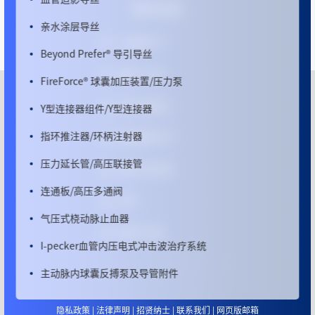
更多信息
亲水涂层导丝
心脉医疗™
Beyond Prefer
®
导引导丝
微创
®
心通
FireForce
®
球囊加压装置/压力泵
Y型连接器组件/Y型连接器
微创
®
机器人
指环推注器/环柄注射器
微创脑科学™
压力延长管/高压联接管
微创
®
电生理
连通板/高压多通阀
MPO
气压式桡动脉止血器
微创
®
优通
I-pecker血管内压电式冲击波治疗系统
主动脉内球囊反搏泵及导管附件
冠状静脉窦球囊反搏系统
隐私政策
|
法律声明
|
招贤纳士
|
联系我们
|
网页版邮箱