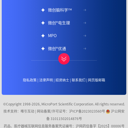
X-track
®
颅内远端导管
微创脑科学™
U-track
®
颅内支撑导管系统
微创
®
电生理
QUEEN-track
®
微导管
MPO
NeuroGuard
®
神经血管球囊导引导管
微创
®
优通
PCAR系统
液体栓塞剂
Sheathru灵俏输送导管
隐私政策
|
法律声明
|
招贤纳士
|
联系我们
|
网页版邮箱
脑部一次性吸引内镜 &电子内窥镜图像处理器
Rebridge颅内动脉支架系统
©Copyright 1998-2026, MicroPort Scientific Corporation. All rights reserved.
神经血管导丝ASAHI Neurovascular Guide Wire
技术支持：唯引互动 |
网站备案/许可证号：沪ICP备2023023560号
沪公网安
植入式胫神经刺激器
备 31011502014876号
药品、医疗器械互联网信息服务备案凭证编号：沪网药信备字【2025】00006号
人工耳蜗系统