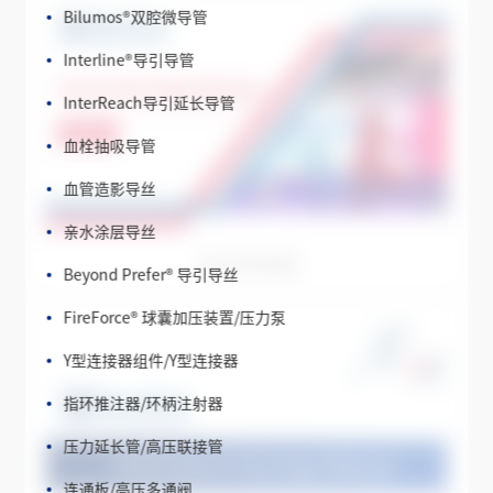
Interline
®
导引导管
InterReach导引延长导管
血栓抽吸导管
血管造影导丝
亲水涂层导丝
Beyond Prefer
®
导引导丝
2018 全年业绩
FireForce
®
球囊加压装置/压力泵
Y型连接器组件/Y型连接器
指环推注器/环柄注射器
压力延长管/高压联接管
连通板/高压多通阀