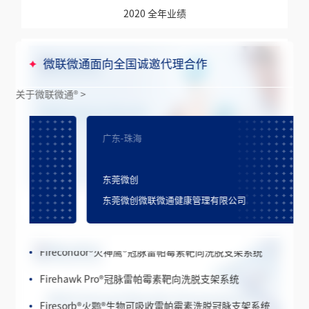
2020 全年业绩
微联微通面向全国诚邀代理合作
关于微联微通
®
>
Firebird2
®
火鸟™ 冠脉雷帕霉素洗脱钴基合金支架系统
广东-珠海
广东-广
FireKingFisher
®
火翠鸟
®
冠脉雷帕霉素洗脱支架系统
东莞微创
珠海微
Firebird Pro+
®
冠脉雷帕霉素洗脱钴基合金支架系统
东莞微创微联微通健康管理有限公司
珠海微
2020 中期业绩
Firehawk
®
火鹰
®
冠脉雷帕霉素靶向洗脱支架系统
Firecondor
®
火神鹰
®
冠脉雷帕霉素靶向洗脱支架系统
Firehawk Pro
®
冠脉雷帕霉素靶向洗脱支架系统
Firesorb
®
火鹮
®
生物可吸收雷帕霉素洗脱冠脉支架系统