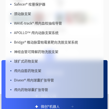
颈动脉支架
WAVE-track
®
颅内血栓抽吸导管
APOLLO™ 颅内动脉支架系统
2015 中期业绩
Bridge
®
椎动脉雷帕霉素靶向洗脱支架系统
神经血管可降解药物洗脱支架
2
1
球扩式药物支架
颅内自膨药物支架
更多信息
Diveer
®
颅内球囊扩张导管
颅内药物球囊扩张导管
心脉医疗™
PathFinder™ 颈动脉球囊扩张导管
微创
®
心通
Veyronwire™ 神途威龙™ 神经血管导丝
微创
®
机器人