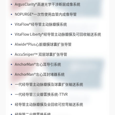
NOPURGE
®
一次性使用血管内成像导管
VitaFlow
®
经导管主动脉瓣膜系统
VitaFlow Liberty
®
经导管主动脉瓣膜及可回收输送系统
Alwide
®
Plus心脏瓣膜球囊扩张导管
2017 中期业绩
AccuSniper™ 双层球囊扩张导管
AnchorMan
®
左心耳导引系统
AnchorMan
®
左心耳封堵器系统
一代经导管主动脉瓣膜及球囊扩张输送系统
一代经导管三尖瓣置换系统-TTVR
经导管主动脉瓣膜及全回收可控弯输送系统
经导管二尖瓣置换系统