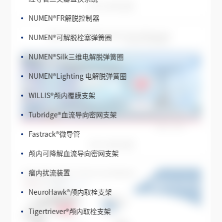
2016 全年业绩
NUMEN
®
FR解脱控制器
NUMEN
®
可解脱栓塞弹簧圈
NUMEN
®
Silk三维电解脱弹簧圈
NUMEN
®
Lighting 电解脱弹簧圈
WILLIS
®
颅内覆膜支架
Tubridge
®
血流导向密网支架
Fastrack
®
微导管
颅内可降解血流导向密网支架
2015 全年业绩
瘤内扰流装置
NeuroHawk
®
颅内取栓支架
Tigertriever
®
颅内取栓支架
Safecer
®
栓塞保护器