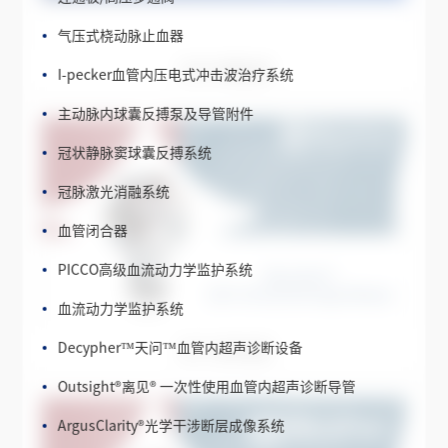
气压式桡动脉止血器
I-pecker血管内压电式冲击波治疗系统
2018 中期业绩
主动脉内球囊反搏泵及导管附件
冠状静脉窦球囊反搏系统
冠脉激光消融系统
血管闭合器
PICCO高级血流动力学监护系统
血流动力学监护系统
Decypher™天问™血管内超声诊断设备
2017 全年业绩
Outsight
®
离见
®
一次性使用血管内超声诊断导管
ArgusClarity
®
光学干涉断层成像系统
ArgusClarity
®
高速光学干涉断层成像系统