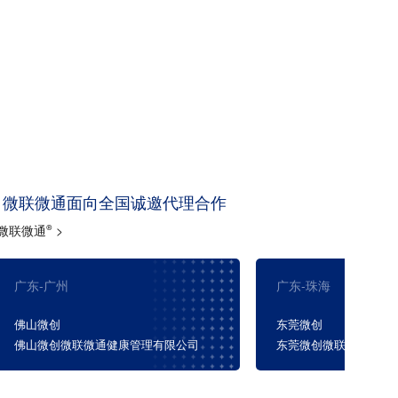
微联微通面向全国诚邀代理合作
微联微通
>
®
广东-珠海
广东-广州
Firebird2
火鸟™ 冠脉雷帕霉素洗脱钴基合金支架系统
®
东莞微创
珠海微创
FireKingFisher
火翠鸟
冠脉雷帕霉素洗脱支架系统
®
®
东莞微创微联微通健康管理有限公司
珠海微创微联微通健康
Firebird Pro+
冠脉雷帕霉素洗脱钴基合金支架系统
®
Firehawk
火鹰
冠脉雷帕霉素靶向洗脱支架系统
®
®