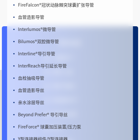
FireFalcon
®
冠状动脉棘突球囊扩张导管
血管造影导管
Interlumos
®
微导管
Bilumos
®
双腔微导管
更多信息
Interline
®
导引导管
心脉医疗™
InterReach导引延长导管
微创
®
心通
血栓抽吸导管
微创
®
机器人
血管造影导丝
微创脑科学™
亲水涂层导丝
Beyond Prefer
®
导引导丝
微创
®
电生理
FireForce
®
球囊加压装置/压力泵
MPO
Y型连接器组件/Y型连接器