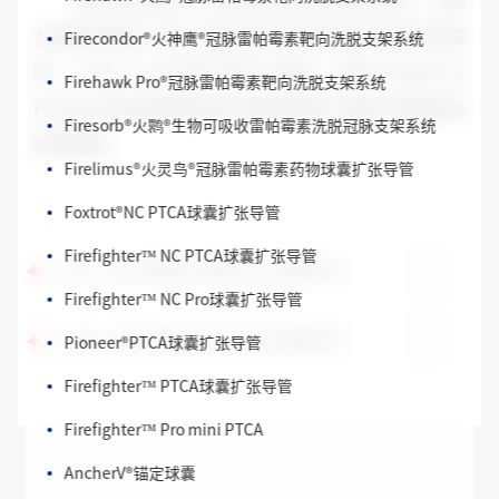
通过参与此次CIT会议并举办系列学术活动，与会
Firecondor
®
火神鹰
®
冠脉雷帕霉素靶向洗脱支架系统
专家更全面地了解了微创两代药物支架在临床中的表
现，分享了大型临床研究成果，相信Firebird与
Firehawk Pro
®
冠脉雷帕霉素靶向洗脱支架系统
Firebird2的出色表现也将为微创后续产品的开发奠定良
Firesorb
®
火鹮
®
生物可吸收雷帕霉素洗脱冠脉支架系统
好的基础。
Firelimus
®
火灵鸟
®
冠脉雷帕霉素药物球囊扩张导管
Foxtrot
®
NC PTCA球囊扩张导管
Firefighter™ NC PTCA球囊扩张导管
上一篇：第36届微创生物医学论坛圆满举行
Firefighter™ NC Pro球囊扩张导管
Pioneer
®
PTCA球囊扩张导管
下一篇：第36届微创生物医学论坛圆满举行
Firefighter™ PTCA球囊扩张导管
Firefighter™ Pro mini PTCA
AncherV
®
锚定球囊