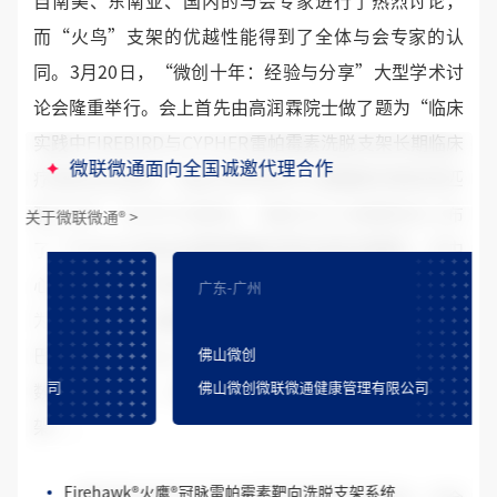
自南美、东南亚、国内的与会专家进行了热烈讨论，
而“火鸟”支架的优越性能得到了全体与会专家的认
同。3月20日，“微创十年：经验与分享”大型学术讨
论会隆重举行。会上首先由高润霖院士做了题为“临床
实践中FIREBIRD与CYPHER雷帕霉素洗脱支架长期临床
微联微通面向全国诚邀代理合作
疗效的对比研究：来自大样本单中心数据库的倾向性匹
配分析”的学术报告。随后沈卫峰教授公布
关于微联微通
®
>
了“Firebird2钴合金雷帕霉素洗脱支架的前瞻性、多中
心注册研究：FIM的3年随访结果”，王海昌教授做了题
广东-广州
广东-
为“FIREMAN注册研究深度分析”的报告。最后由来自
Firebird2
®
火鸟™ 冠脉雷帕霉素洗脱钴基合金支架系统
佛山微创
东莞微
巴西的Costantino R•Costantini教授带来了来自巴西的
佛山微创微联微通健康管理有限公司
东莞微
数据：“临床、造影及血管内超声评价FIREBIRD支
FireKingFisher
®
火翠鸟
®
冠脉雷帕霉素洗脱支架系统
架”。
Firebird Pro+
®
冠脉雷帕霉素洗脱钴基合金支架系统
Firehawk
®
火鹰
®
冠脉雷帕霉素靶向洗脱支架系统