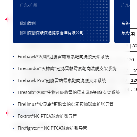
广东-广州
广东-珠
规格型号
Firebird2
®
火鸟™ 冠脉雷帕霉素洗脱钴基合金支架系统
佛山微创
东莞微
FireKingFisher
®
火翠鸟
®
冠脉雷帕霉素洗脱支架系统
佛山微创微联微通健康管理有限公司
东莞微
规格型号
规格范围
Firebird Pro+
®
冠脉雷帕霉素洗脱钴基合金支架系统
主体覆膜支架近端直径（
mm
）
22
｜
24
｜
26
｜
28
｜
3
Firehawk
®
火鹰
®
冠脉雷帕霉素靶向洗脱支架系统
主体覆膜支架同侧覆膜长度（
mm
）
90
｜
100
｜
110
｜
120
Firecondor
®
火神鹰
®
冠脉雷帕霉素靶向洗脱支架系统
分支覆膜支架远端直径（
mm
）
10
｜
13
｜
16
｜
18
｜
2
Firehawk Pro
®
冠脉雷帕霉素靶向洗脱支架系统
分支覆膜支架覆膜长度（
mm
）
80
｜
90
｜
100
｜
110
｜
12
输送器外鞘直径（
F
）
12
（分支） ｜
14
，
1
Firesorb
®
火鹮
®
生物可吸收雷帕霉素洗脱冠脉支架系统
Firelimus
®
火灵鸟
®
冠脉雷帕霉素药物球囊扩张导管
适用科室
Foxtrot
®
NC PTCA球囊扩张导管
血管外科、心外科、介入科
Firefighter™ NC PTCA球囊扩张导管