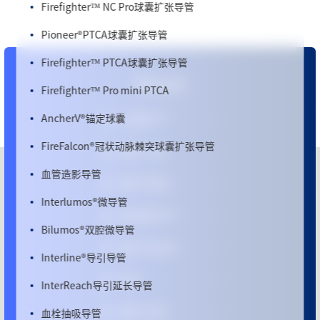
Firefighter™ NC Pro球囊扩张导管
Pioneer
®
PTCA球囊扩张导管
Firefighter™ PTCA球囊扩张导管
更多信息
Firefighter™ Pro mini PTCA
AncherV
®
锚定球囊
心脉医疗™
FireFalcon
®
冠状动脉棘突球囊扩张导管
微创
®
心通
血管造影导管
微创
®
机器人
Interlumos
®
微导管
微创脑科学™
Bilumos
®
双腔微导管
微创
®
电生理
Interline
®
导引导管
MPO
InterReach导引延长导管
血栓抽吸导管
微创
®
优通