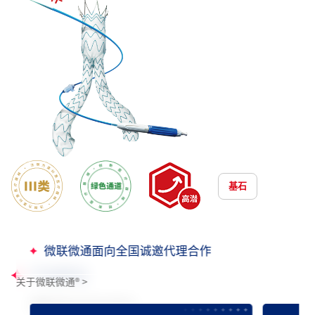
基石
微联微通面向全国诚邀代理合作
产品获证
关于微联微通
®
>
国械注准 20193130182