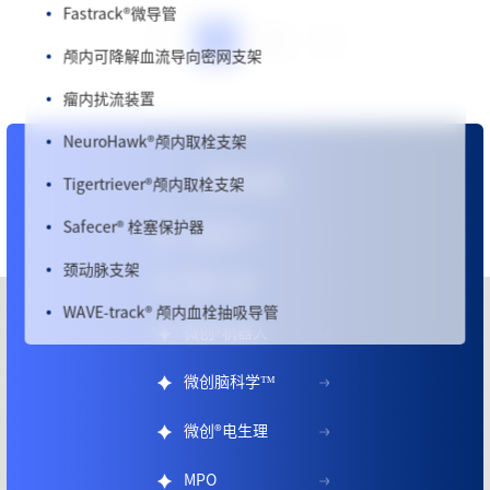
1
2
颅内可降解血流导向密网支架
瘤内扰流装置
NeuroHawk
®
颅内取栓支架
Tigertriever
®
颅内取栓支架
更多信息
Safecer
®
栓塞保护器
心脉医疗™
颈动脉支架
微创
®
心通
WAVE-track
®
颅内血栓抽吸导管
微创
®
机器人
APOLLO™ 颅内动脉支架系统
微创脑科学™
Bridge
®
椎动脉雷帕霉素靶向洗脱支架系统
神经血管可降解药物洗脱支架
微创
®
电生理
球扩式药物支架
MPO