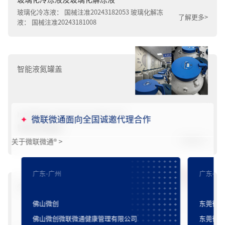
玻璃化冷冻液： 国械注准20243182053 玻璃化解冻
了解更多>
液： 国械注准20243181008
智能液氮罐盖
Intelligent Tank Cover/ 迪飞-ITC
微联微通面向全国诚邀代理合作
智能液氮罐盖
了解更多>
关于微联微通
®
>
广东-广州
广东-珠
生殖实验室耗材
Firebird2
®
火鸟™ 冠脉雷帕霉素洗脱钴基合金支架系统
佛山微创
东莞微
FireKingFisher
®
火翠鸟
®
冠脉雷帕霉素洗脱支架系统
佛山微创微联微通健康管理有限公司
东莞微