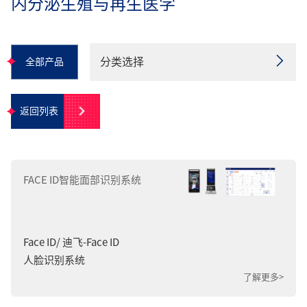
内分泌生殖与再生医学
分类选择
全部产品
胰岛素泵及耗材
返回列表
癌症化疗疾病诊疗解决方案
不孕不育治疗方案
取卵针
FACE ID智能面部识别系统
导管
生殖实验室耗材
Face ID/ 迪飞-Face ID
生殖实验室用液
人脸识别系统
了解更多>
FACE ID智能面部识别系统
智能液氮罐盖