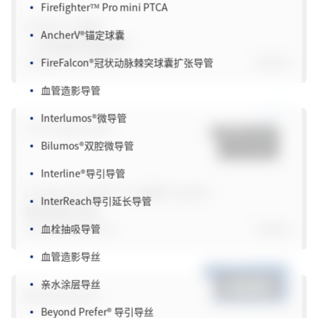
AncherV
®
锚定球囊
LOTUS™/ 水莲
®
一次性使用无菌取卵针
FireFalcon
®
冠状动脉棘突球囊扩张导管
沪械注准20192180392
了解更多>
血管造影导管
Interlumos
®
微导管
不孕不育治疗方案
Bilumos
®
双腔微导管
Interline
®
导引导管
InterReach导引延长导管
La Fenice
®
ProLife™/ 火凤凰
®
ProLife™
垂体激素注射泵
血栓抽吸导管
沪械注准20232140088
了解更多>
血管造影导丝
亲水涂层导丝
胰岛素泵及耗材
Beyond Prefer
®
导引导丝