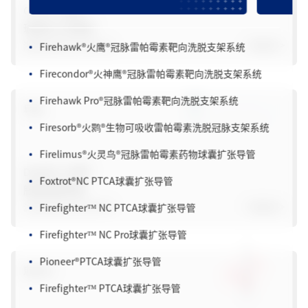
CryoX
®
/ 凝玄
®
Firebird Pro+
®
冠脉雷帕霉素洗脱钴基合金支架系统
玻璃化冷冻载杆
Firehawk
®
火鹰
®
冠脉雷帕霉素靶向洗脱支架系统
浙械注准20222180114
了解更多>
Firecondor
®
火神鹰
®
冠脉雷帕霉素靶向洗脱支架系统
Firehawk Pro
®
冠脉雷帕霉素靶向洗脱支架系统
导管
Firesorb
®
火鹮
®
生物可吸收雷帕霉素洗脱冠脉支架系统
Firelimus
®
火灵鸟
®
冠脉雷帕霉素药物球囊扩张导管
Foxtrot
®
NC PTCA球囊扩张导管
Daylily
®
/ 水萱
®
胚胎移植导管
Firefighter™ NC PTCA球囊扩张导管
沪械注准20202180538
了解更多>
Firefighter™ NC Pro球囊扩张导管
Pioneer
®
PTCA球囊扩张导管
取卵针
Firefighter™ PTCA球囊扩张导管
Firefighter™ Pro mini PTCA