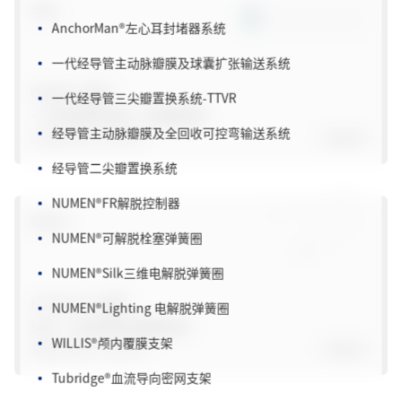
导管
AnchorMan
®
左心耳封堵器系统
一代经导管主动脉瓣膜及球囊扩张输送系统
一代经导管三尖瓣置换系统-TTVR
Orkid
®
/ 水籣
®
一次性使用无菌人工授精导管
经导管主动脉瓣膜及全回收可控弯输送系统
沪械注准20212180208
了解更多>
经导管二尖瓣置换系统
NUMEN
®
FR解脱控制器
取卵针
NUMEN
®
可解脱栓塞弹簧圈
NUMEN
®
Silk三维电解脱弹簧圈
NUMEN
®
Lighting 电解脱弹簧圈
LOTUS™/ 水莲
®
SGN一次性使用无菌取卵针
WILLIS
®
颅内覆膜支架
浙械注准20212180658
了解更多>
Tubridge
®
血流导向密网支架
Fastrack
®
微导管