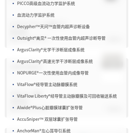
血流动力学监护系统
Decypher™天问™血管内超声诊断设备
La Fenice
®
Pro / 火凤凰
®
Pro
胰岛素泵
Outsight
®
离见
®
一次性使用血管内超声诊断导管
国械注准20233141366
了解更多>
ArgusClarity
®
光学干涉断层成像系统
ArgusClarity
®
高速光学干涉断层成像系统
生殖实验室用液
NOPURGE
®
一次性使用血管内成像导管
VitaFlow
®
经导管主动脉瓣膜系统
VitaFlow Liberty
®
经导管主动脉瓣膜及可回收输送系统
Trillium™/ 青韧
培养用油
Alwide
®
Plus心脏瓣膜球囊扩张导管
国械注准20243181601
了解更多>
AccuSniper™ 双层球囊扩张导管
AnchorMan
®
左心耳导引系统