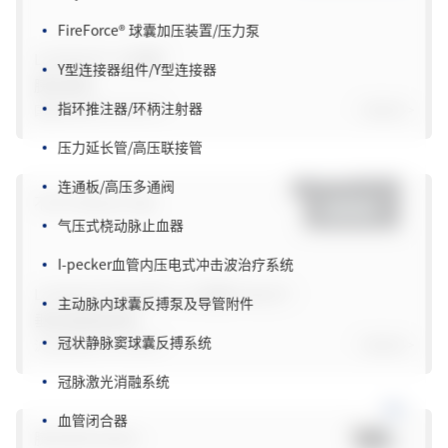
FireForce
®
球囊加压装置/压力泵
Y型连接器组件/Y型连接器
La Fenice
®
/ 火凤凰
®
胰岛素泵
指环推注器/环柄注射器
国械注准20193140776
了解更多>
压力延长管/高压联接管
连通板/高压多通阀
不孕不育治疗方案
气压式桡动脉止血器
I-pecker血管内压电式冲击波治疗系统
主动脉内球囊反搏泵及导管附件
La Fenice
®
NeoLife™/ 火凤凰
®
NeoLife™
垂体激素输液泵
冠状静脉窦球囊反搏系统
沪械注准20172140554
了解更多>
冠脉激光消融系统
血管闭合器
胰岛素泵及耗材
PICCO高级血流动力学监护系统