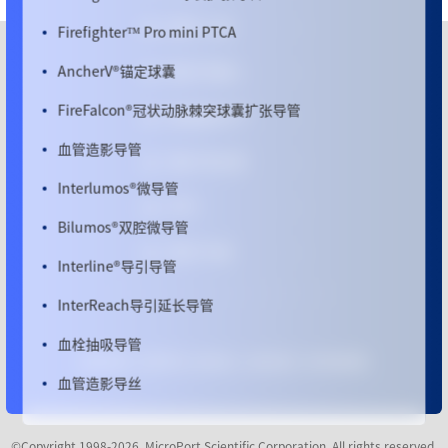
微创
®
心通
Firefighter™ Pro mini PTCA
AncherV
®
锚定球囊
微创
®
机器人
FireFalcon
®
冠状动脉棘突球囊扩张导管
微创脑科学™
血管造影导管
微创
®
电生理
Interlumos
®
微导管
MPO
Bilumos
®
双腔微导管
微创
®
优通
Interline
®
导引导管
InterReach导引延长导管
血栓抽吸导管
隐私政策
|
法律声明
|
招贤纳士
|
联系我们
|
网页版邮箱
血管造影导丝
亲水涂层导丝
©Copyright 1998-2026, MicroPort Scientific Corporation. All rights reserved.