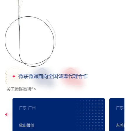
微联微通面向全国诚邀代理合作
关于微联微通
®
>
广东-广州
广东-珠
产品获证
Firebird2
®
火鸟™ 冠脉雷帕霉素洗脱钴基合金支架系统
佛山微创
东莞微
国械注准 20243060392