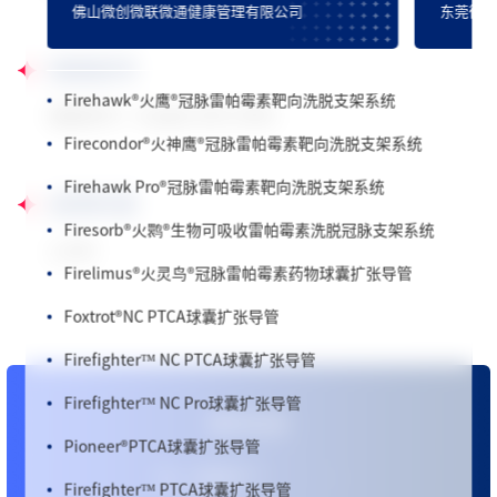
FireKingFisher
®
火翠鸟
®
冠脉雷帕霉素洗脱支架系统
佛山微创微联微通健康管理有限公司
东莞微
Firebird Pro+
®
冠脉雷帕霉素洗脱钴基合金支架系统
规格型号
Firehawk
®
火鹰
®
冠脉雷帕霉素靶向洗脱支架系统
规格型号：
Insight-100-1350i
Firecondor
®
火神鹰
®
冠脉雷帕霉素靶向洗脱支架系统
Firehawk Pro
®
冠脉雷帕霉素靶向洗脱支架系统
适用科室
Firesorb
®
火鹮
®
生物可吸收雷帕霉素洗脱冠脉支架系统
心内科
Firelimus
®
火灵鸟
®
冠脉雷帕霉素药物球囊扩张导管
Foxtrot
®
NC PTCA球囊扩张导管
Firefighter™ NC PTCA球囊扩张导管
Firefighter™ NC Pro球囊扩张导管
更多信息
Pioneer
®
PTCA球囊扩张导管
心脉医疗™
Firefighter™ PTCA球囊扩张导管