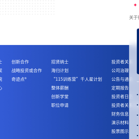
关于
广东-深圳
深圳微创
士
创新合作
招贤纳士
投资者关系
管理有限公司
深圳微创微联微通健康管理有限公司
案
战略投资或合作
海归计划
公司治理
院
奇迹点
®
“115训练营”千人星计划
公告与通函
心
整体薪酬
定期报告
创新学堂
投资者日历
职位申请
投资者关系简
财务信息
演示材料
股票图示