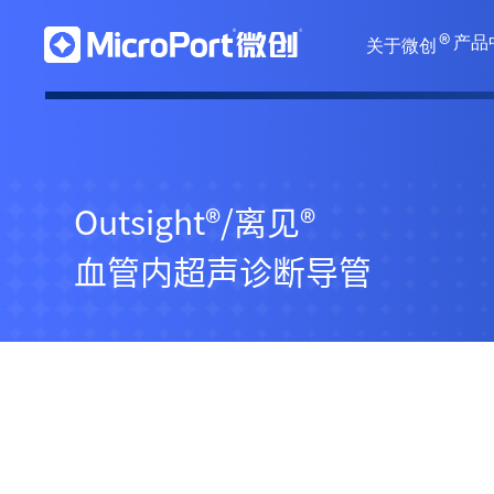
®
产品
关于微创
Outsight
®
/离见
®
血管内超声诊断导管