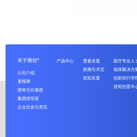
天津-天津
广东-广州
天津微创
广东微创
关于微创
®
产品中心
患者关爱
医疗专业人
天津微创微联微通健康管理有限公司
广东微创微联微通健康
疾病与术式
临床解决方
公司介绍
良知关爱
创新知行学
里程碑
良知创意中
使命与价值观
集团领导层
企业社会与责任