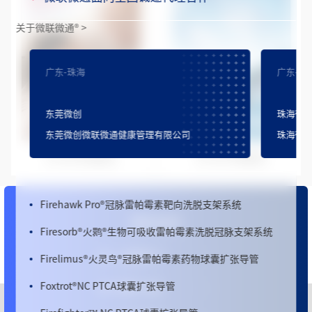
关于微联微通
®
>
Firebird2
®
火鸟™ 冠脉雷帕霉素洗脱钴基合金支架系统
广东-珠海
广东-广
FireKingFisher
®
火翠鸟
®
冠脉雷帕霉素洗脱支架系统
东莞微创
珠海微
Firebird Pro+
®
冠脉雷帕霉素洗脱钴基合金支架系统
东莞微创微联微通健康管理有限公司
珠海微
Firehawk
®
火鹰
®
冠脉雷帕霉素靶向洗脱支架系统
2012年年度报告
2012年中期报告
Firecondor
®
火神鹰
®
冠脉雷帕霉素靶向洗脱支架系统
Firehawk Pro
®
冠脉雷帕霉素靶向洗脱支架系统
更多信息
Firesorb
®
火鹮
®
生物可吸收雷帕霉素洗脱冠脉支架系统
Firelimus
®
火灵鸟
®
冠脉雷帕霉素药物球囊扩张导管
心脉医疗™
Foxtrot
®
NC PTCA球囊扩张导管
微创
®
心通
Firefighter™ NC PTCA球囊扩张导管