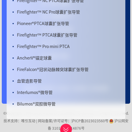
微创
®
机器人
Firefighter™ NC Pro球囊扩张导管
微创脑科学™
Pioneer
®
PTCA球囊扩张导管
微创
®
电生理
Firefighter™ PTCA球囊扩张导管
MPO
Firefighter™ Pro mini PTCA
微创
®
优通
AncherV
®
锚定球囊
FireFalcon
®
冠状动脉棘突球囊扩张导管
血管造影导管
隐私政策
|
法律声明
|
招贤纳士
|
联系我们
|
网页版邮箱
Interlumos
®
微导管
Bilumos
®
双腔微导管
©Copyright 1998-2026, MicroPort Scientific Corporation. All rights reserved.
Interline
®
导引导管
技术支持：唯引互动 |
网站备案/许可证号：沪ICP备2023023560号
沪公网安
InterReach导引延长导管
备 31011502014876号